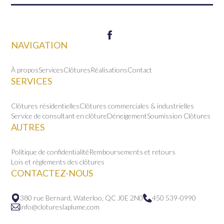
NAVIGATION
À propos
Services
Clôtures
Réalisations
Contact
SERVICES
Clôtures résidentielles
Clôtures commerciales & industrielles
Service de consultant en clôture
Déneigement
Soumission Clôtures
AUTRES
Politique de confidentialité
Remboursements et retours
Lois et règlements des clôtures
CONTACTEZ-NOUS
380 rue Bernard, Waterloo, QC J0E 2N0
450 539-0990
info@clotureslaplume.com