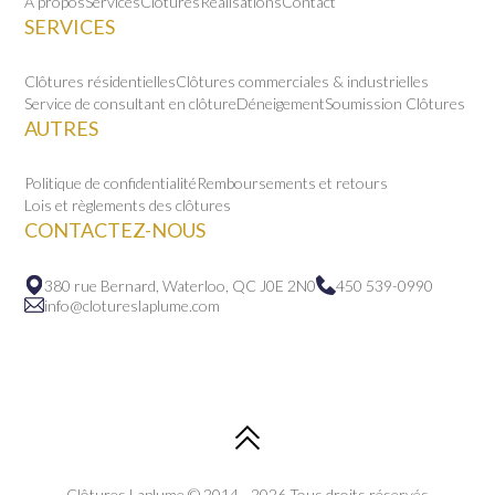
À propos
Services
Clôtures
Réalisations
Contact
SERVICES
Clôtures résidentielles
Clôtures commerciales & industrielles
Service de consultant en clôture
Déneigement
Soumission Clôtures
AUTRES
Politique de confidentialité
Remboursements et retours
Lois et règlements des clôtures
CONTACTEZ-NOUS
380 rue Bernard, Waterloo, QC J0E 2N0
450 539-0990
info@clotureslaplume.com
Clôtures Laplume © 2014 - 2026 Tous droits réservés