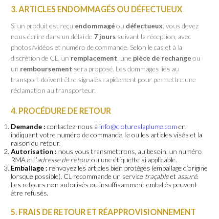
3. ARTICLES ENDOMMAGÉS OU DÉFECTUEUX
Si un produit est reçu
endommagé
ou
défectueux
, vous devez
nous écrire dans un délai de
7 jours
suivant la réception, avec
photos/vidéos et numéro de commande. Selon le cas et à la
discrétion de CL, un
remplacement
, une
pièce de rechange
ou
un
remboursement
sera proposé. Les dommages liés au
transport doivent être signalés rapidement pour permettre une
réclamation au transporteur.
4. PROCÉDURE DE RETOUR
Demande :
contactez-nous à
info@clotureslaplume.com
en
indiquant votre numéro de commande, le ou les articles visés et la
raison du retour.
Autorisation :
nous vous transmettrons, au besoin, un numéro
RMA et l’
adresse de retour
ou une étiquette si applicable.
Emballage :
renvoyez les articles bien protégés (emballage d’origine
lorsque possible). CL recommande un service
traçable
et
assuré
.
Les retours non autorisés ou insuffisamment emballés peuvent
être refusés.
5. FRAIS DE RETOUR ET RÉAPPROVISIONNEMENT