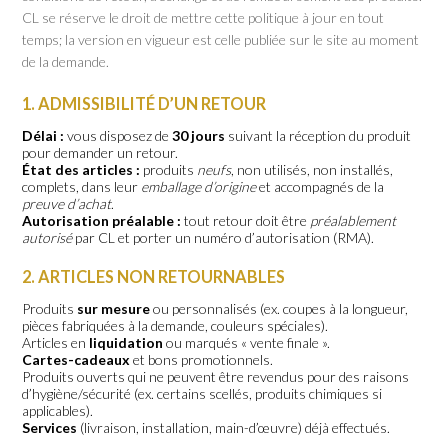
CL se réserve le droit de mettre cette politique à jour en tout
temps; la version en vigueur est celle publiée sur le site au moment
de la demande.
1. ADMISSIBILITÉ D’UN RETOUR
Délai :
vous disposez de
30 jours
suivant la réception du produit
pour demander un retour.
État des articles :
produits
neufs
, non utilisés, non installés,
complets, dans leur
emballage d’origine
et accompagnés de la
preuve d’achat
.
Autorisation préalable :
tout retour doit être
préalablement
autorisé
par CL et porter un numéro d’autorisation (RMA).
2. ARTICLES NON RETOURNABLES
Produits
sur mesure
ou personnalisés (ex. coupes à la longueur,
pièces fabriquées à la demande, couleurs spéciales).
Articles en
liquidation
ou marqués « vente finale ».
Cartes-cadeaux
et bons promotionnels.
Produits ouverts qui ne peuvent être revendus pour des raisons
d’hygiène/sécurité (ex. certains scellés, produits chimiques si
applicables).
Services
(livraison, installation, main-d’œuvre) déjà effectués.