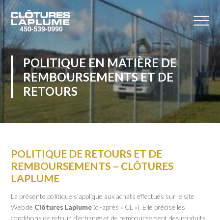
POLITIQUE EN MATIÈRE DE
REMBOURSEMENTS ET DE
RETOURS
POLITIQUE DE RETOURS ET DE
REMBOURSEMENTS – CLÔTURES
LAPLUME
La présente politique s’applique aux achats effectués sur le site
Web de
Clôtures Laplume
(ci-après « CL »). Elle précise les
conditions de retour, d’échange et de remboursement des produits.