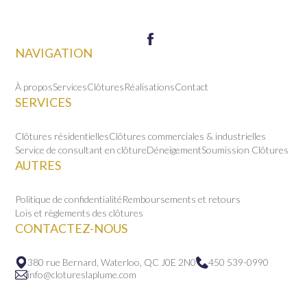
NAVIGATION
À propos
Services
Clôtures
Réalisations
Contact
SERVICES
Clôtures résidentielles
Clôtures commerciales & industrielles
Service de consultant en clôture
Déneigement
Soumission Clôtures
AUTRES
Politique de confidentialité
Remboursements et retours
Lois et règlements des clôtures
CONTACTEZ-NOUS
380 rue Bernard, Waterloo, QC J0E 2N0
450 539-0990
info@clotureslaplume.com