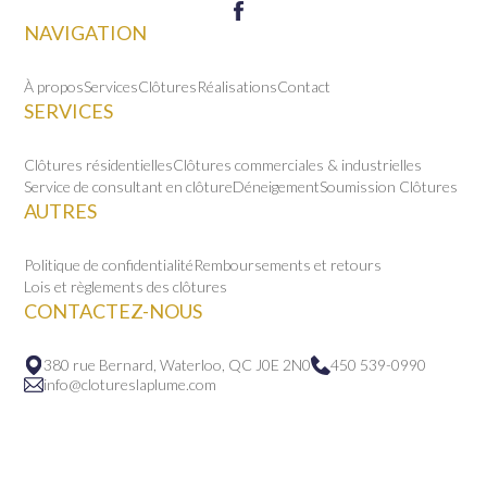
NAVIGATION
À propos
Services
Clôtures
Réalisations
Contact
SERVICES
Clôtures résidentielles
Clôtures commerciales & industrielles
Service de consultant en clôture
Déneigement
Soumission Clôtures
AUTRES
Politique de confidentialité
Remboursements et retours
Lois et règlements des clôtures
CONTACTEZ-NOUS
380 rue Bernard, Waterloo, QC J0E 2N0
450 539-0990
info@clotureslaplume.com