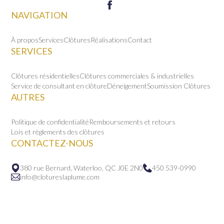
NAVIGATION
À propos
Services
Clôtures
Réalisations
Contact
SERVICES
Clôtures résidentielles
Clôtures commerciales & industrielles
Service de consultant en clôture
Déneigement
Soumission Clôtures
AUTRES
Politique de confidentialité
Remboursements et retours
Lois et règlements des clôtures
CONTACTEZ-NOUS
380 rue Bernard, Waterloo, QC J0E 2N0
450 539-0990
info@clotureslaplume.com