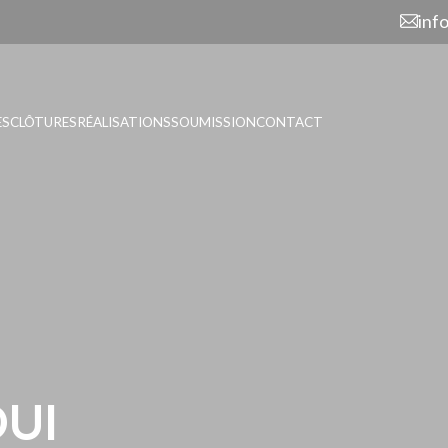
inf
ES
CLÔTURES
RÉALISATIONS
SOUMISSION
CONTACT
OUI