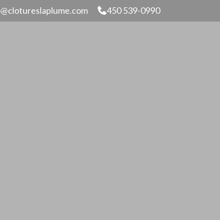
o@clotureslaplume.com
450 539-0990