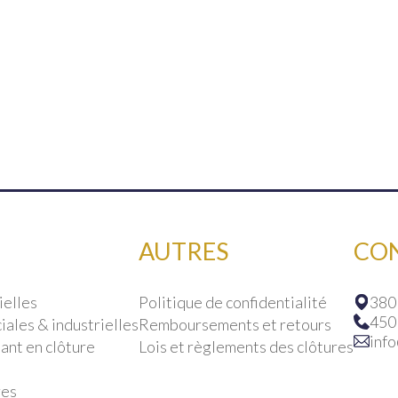
AUTRES
CO
ielles
Politique de confidentialité
380
450
ales & industrielles
Remboursements et retours
inf
ant en clôture
Lois et règlements des clôtures
res