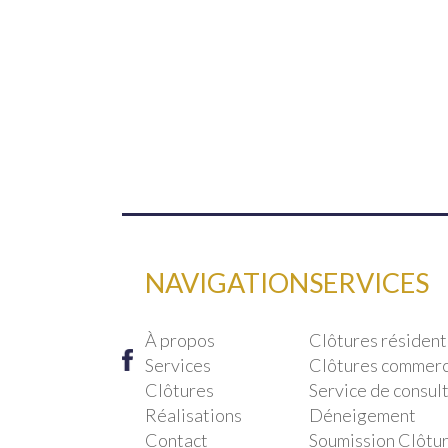
NAVIGATION
SERVICES
À propos
Clôtures résident
Services
Clôtures commerci
Clôtures
Service de consult
Réalisations
Déneigement
Contact
Soumission Clôtu