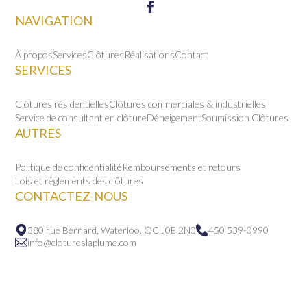
NAVIGATION
À propos
Services
Clôtures
Réalisations
Contact
SERVICES
Clôtures résidentielles
Clôtures commerciales & industrielles
Service de consultant en clôture
Déneigement
Soumission Clôtures
AUTRES
Politique de confidentialité
Remboursements et retours
Lois et règlements des clôtures
CONTACTEZ-NOUS
380 rue Bernard, Waterloo, QC J0E 2N0
450 539-0990
info@clotureslaplume.com