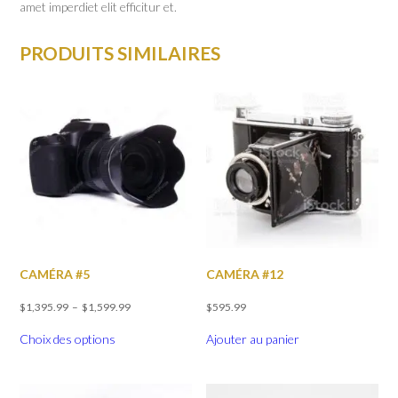
amet imperdiet elit efficitur et.
PRODUITS SIMILAIRES
CAMÉRA #5
CAMÉRA #12
Plage
$
1,395.99
–
$
1,599.99
$
595.99
de
Ce
prix :
Choix des options
Ajouter au panier
produit
$1,395.99
a
à
plusieurs
$1,599.99
variations.