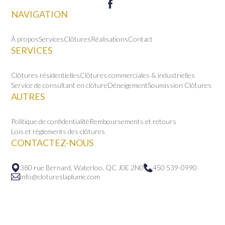
la
page
NAVIGATION
du
produit
À propos
Services
Clôtures
Réalisations
Contact
SERVICES
Clôtures résidentielles
Clôtures commerciales & industrielles
Service de consultant en clôture
Déneigement
Soumission Clôtures
AUTRES
Politique de confidentialité
Remboursements et retours
Lois et règlements des clôtures
CONTACTEZ-NOUS
380 rue Bernard, Waterloo, QC J0E 2N0
450 539-0990
info@clotureslaplume.com