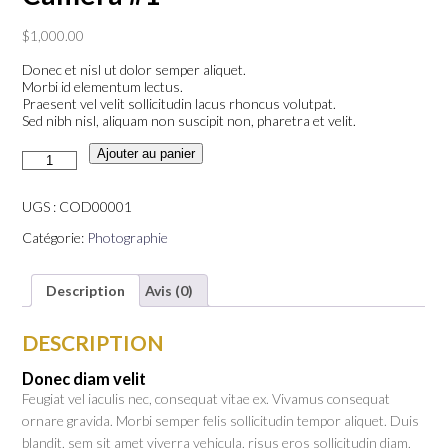
$
1,000.00
Donec et nisl ut dolor semper aliquet.
Morbi id elementum lectus.
Praesent vel velit sollicitudin lacus rhoncus volutpat.
Sed nibh nisl, aliquam non suscipit non, pharetra et velit.
quantité
Ajouter au panier
de
Caméra
#1
UGS :
COD00001
Catégorie:
Photographie
Description
Avis (0)
DESCRIPTION
Donec diam velit
Feugiat vel iaculis nec, consequat vitae ex. Vivamus consequat
ornare gravida. Morbi semper felis sollicitudin tempor aliquet. Duis
blandit, sem sit amet viverra vehicula, risus eros sollicitudin diam,