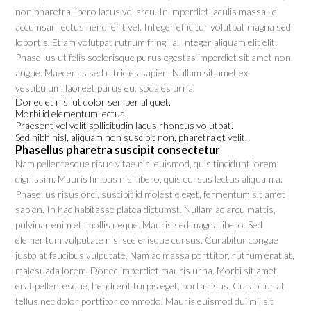
non pharetra libero lacus vel arcu. In imperdiet iaculis massa, id
accumsan lectus hendrerit vel. Integer efficitur volutpat magna sed
lobortis. Etiam volutpat rutrum fringilla. Integer aliquam elit elit.
Phasellus ut felis scelerisque purus egestas imperdiet sit amet non
augue. Maecenas sed ultricies sapien. Nullam sit amet ex
vestibulum, laoreet purus eu, sodales urna.
Donec et nisl ut dolor semper aliquet.
Morbi id elementum lectus.
Praesent vel velit sollicitudin lacus rhoncus volutpat.
Sed nibh nisl, aliquam non suscipit non, pharetra et velit.
Phasellus pharetra suscipit consectetur
Nam pellentesque risus vitae nisl euismod, quis tincidunt lorem
dignissim. Mauris finibus nisi libero, quis cursus lectus aliquam a.
Phasellus risus orci, suscipit id molestie eget, fermentum sit amet
sapien. In hac habitasse platea dictumst. Nullam ac arcu mattis,
pulvinar enim et, mollis neque. Mauris sed magna libero. Sed
elementum vulputate nisi scelerisque cursus. Curabitur congue
justo at faucibus vulputate. Nam ac massa porttitor, rutrum erat at,
malesuada lorem. Donec imperdiet mauris urna. Morbi sit amet
erat pellentesque, hendrerit turpis eget, porta risus. Curabitur at
tellus nec dolor porttitor commodo. Mauris euismod dui mi, sit