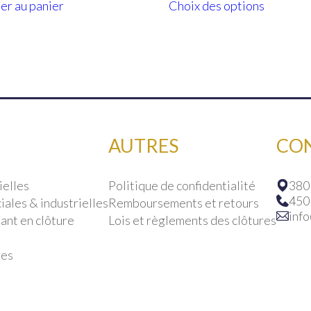
er au panier
Choix des options
produit
était :
est :
$1,39
a
$1,899.99.
$1,659.99.
à
$1,59
plusieur
variation
Les
options
peuvent
être
choisies
AUTRES
CO
sur
la
page
ielles
Politique de confidentialité
380
du
450
ales & industrielles
Remboursements et retours
produit
inf
ant en clôture
Lois et règlements des clôtures
res