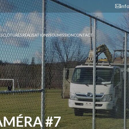
inf
ES
CLÔTURES
RÉALISATIONS
SOUMISSION
CONTACT
AMÉRA #7