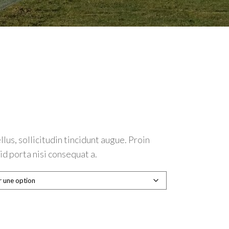
e
us, sollicitudin tincidunt augue. Proin
id porta nisi consequat a.
9.99
99.99