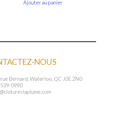
Ajouter au panier
5.99
9.99
s
s.
NTACTEZ-NOUS
 rue Bernard, Waterloo, QC J0E 2N0
 539-0990
o@clotureslaplume.com