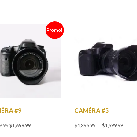
Promo!
ÉRA #9
CAMÉRA #5
Le
Le
Plage
9.99
$
1,659.99
$
1,395.99
–
$
1,599.99
prix
prix
de
Ce
initial
actuel
prix :