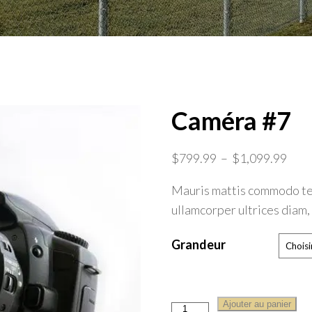
Caméra #7
Plag
$
799.99
–
$
1,099.99
de
Mauris mattis commodo tell
prix :
ullamcorper ultrices diam, 
$79
à
Grandeur
$1,0
quantité
Ajouter au panier