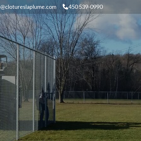
o@clotureslaplume.com
450 539-0990