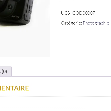
de
Caméra
UGS :
COD00007
#7
Catégorie:
Photographie
 (0)
ENTAIRE