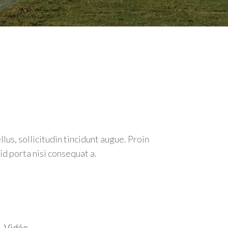
us, sollicitudin tincidunt augue. Proin
l
id porta nisi consequat a.
9.99.
e
,
Vidéo