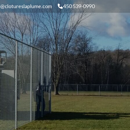
o@clotureslaplume.com
450 539-0990