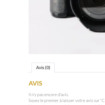
Avis (0)
AVIS
Il n’y pas encore d’avis.
Soyez le premier à laisser votre avis sur 