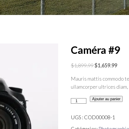
Caméra #9
Le
Le
$
1,899.99
$
1,659.99
prix
prix
Mauris mattis commodo tell
initial
actue
ullamcorper ultrices diam, 
était :
est :
$1,899.99.
$1,65
quantité
Ajouter au panier
de
Caméra
UGS :
COD00008-1
#9
Catégories:
Photographi