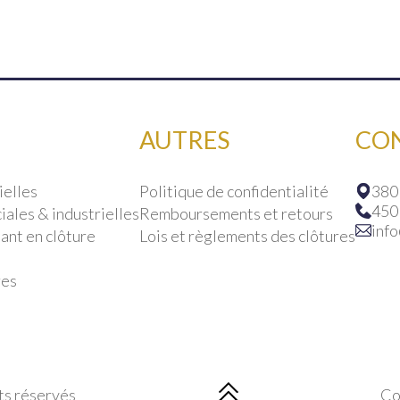
AUTRES
CO
ielles
Politique de confidentialité
380
450
ales & industrielles
Remboursements et retours
inf
ant en clôture
Lois et règlements des clôtures
res
ts réservés
Co