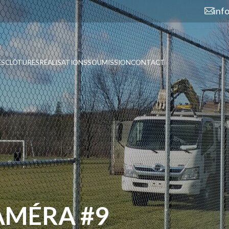
inf
ES
CLÔTURES
RÉALISATIONS
SOUMISSION
CONTACT
AMÉRA #9