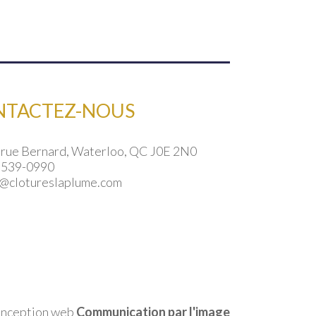
NTACTEZ-NOUS
 rue Bernard, Waterloo, QC J0E 2N0
 539-0990
o@clotureslaplume.com
nception web
Communication par l'image