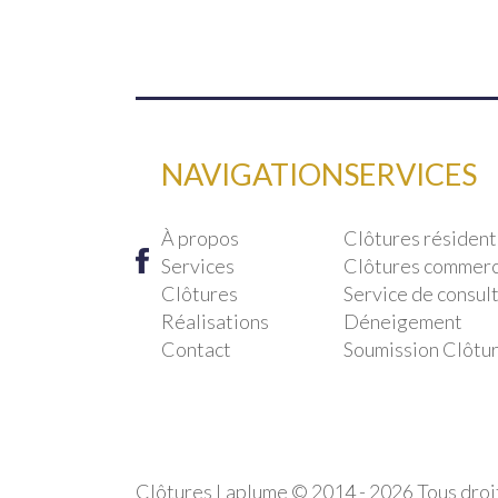
NAVIGATION
SERVICES
À propos
Clôtures résident
Services
Clôtures commerci
Clôtures
Service de consult
Réalisations
Déneigement
Contact
Soumission Clôtu
Clôtures Laplume © 2014 - 2026 Tous droi