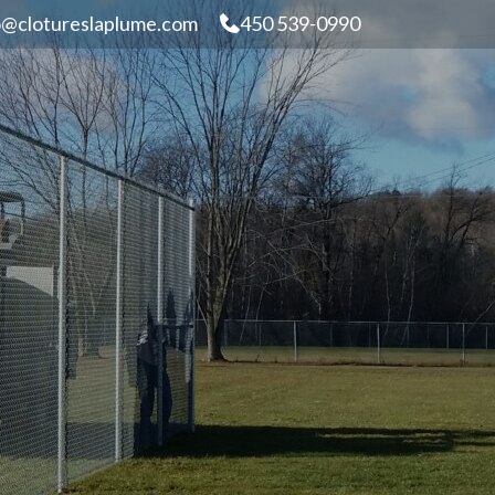
o@clotureslaplume.com
450 539-0990