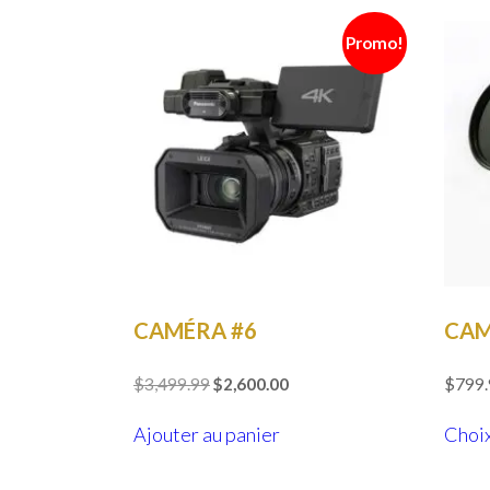
Promo!
CAMÉRA #6
CAM
Le
Le
$
3,499.99
$
2,600.00
$
799
prix
prix
initial
actuel
Ajouter au panier
Choix
était :
est :
$3,499.99.
$2,600.00.