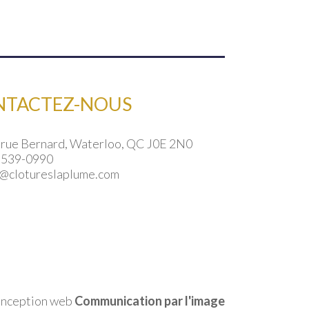
variations.
Les
options
peuvent
être
choisies
NTACTEZ-NOUS
sur
la
page
 rue Bernard, Waterloo, QC J0E 2N0
du
 539-0990
produit
o@clotureslaplume.com
nception web
Communication par l'image