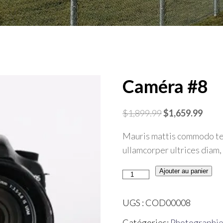
Caméra #8
Le
Le
$
1,899.99
$
1,659.99
prix
prix
Mauris mattis commodo tell
initial
actue
ullamcorper ultrices diam, 
était :
est :
$1,899.99.
$1,65
quantité
Ajouter au panier
de
Caméra
UGS :
COD00008
#8
Catégories:
Photographi