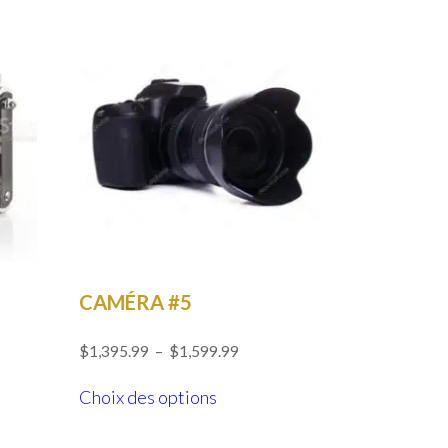
CAMÉRA #5
Plage
$
1,395.99
–
$
1,599.99
de
Ce
prix :
Choix des options
produit
$1,395.99
a
à
$1,599.99
plusieurs