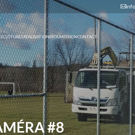
inf
ES
CLÔTURES
RÉALISATIONS
SOUMISSION
CONTACT
AMÉRA #8