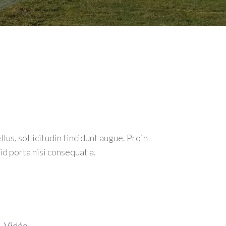
us, sollicitudin tincidunt augue. Proin
l
id porta nisi consequat a.
9.99.
e
,
Vidéo