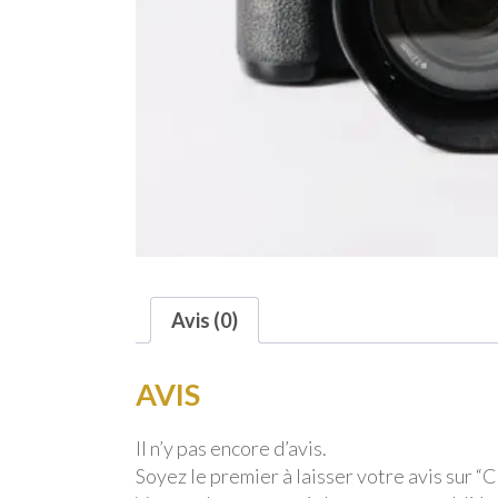
Avis (0)
AVIS
Il n’y pas encore d’avis.
Soyez le premier à laisser votre avis sur 