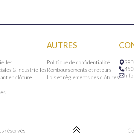
variations.
Les
options
peuvent
être
choisies
AUTRES
CO
sur
la
page
ielles
Politique de confidentialité
380
du
450
ales & industrielles
Remboursements et retours
produit
inf
ant en clôture
Lois et règlements des clôtures
res
ts réservés
Co