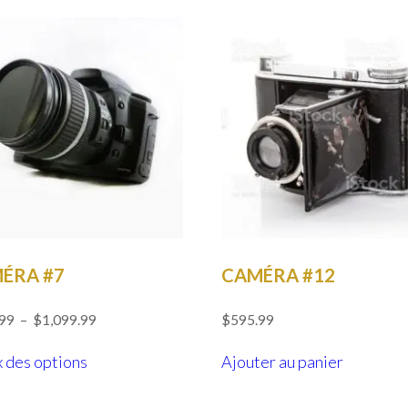
ÉRA #7
CAMÉRA #12
Plage
.99
–
$
1,099.99
$
595.99
de
Ce
prix :
 des options
Ajouter au panier
produit
$799.99
a
à
$1,099.99
plusieurs